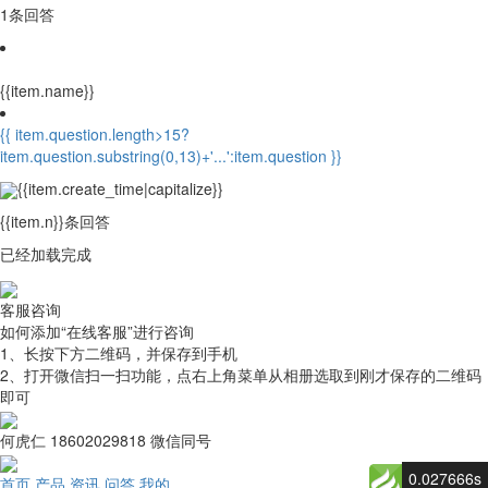
1条回答
{{item.name}}
{{ item.question.length>15?
item.question.substring(0,13)+'...':item.question }}
{{item.create_time|capitalize}}
{{item.n}}条回答
已经加载完成
客服咨询
如何添加“在线客服”进行咨询
1、长按下方二维码，并
保存到手机
2、打开微信
扫一扫
功能，点右上角菜单从相册选取到刚才保存的二维码
即可
何虎仁 18602029818 微信同号
0.027666s
首页
产品
资讯
问答
我的