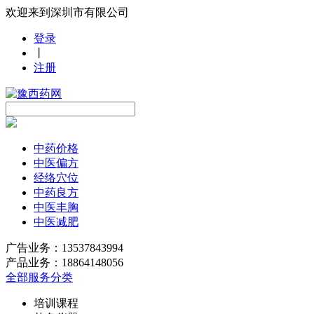
欢迎来到深圳市有限公司
登录
丨
注册
中药价格
中医偏方
经络穴位
中药良方
中医丰胸
中医减肥
广告业务：13537843994
产品业务：18864148056
全部服务分类
培训课程