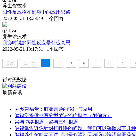
养生馆技术
阳性反应物在刮痧中的应用思路
2022-05-21 13:24:49 1个回答
q7jLva
养生馆技术
刮痧时说的阳性反应是什么意思
2022-05-21 13:17:51 1个回答
1
首页
上一页
2
3
4
5
6
7
8
暂时无数据
最新资讯
内乡建福堂：脏腑别通的论证与应用
健福堂提供中医分型辩证治疗脚气（附偏方）
胃与包络相通，肾与三焦相通
健福堂告诉你针对打呼噜的问题，我们可以采取以下几种
健福养生馆胡老师讲《四圣心源》天魂汤地魄汤乌肝汤兔