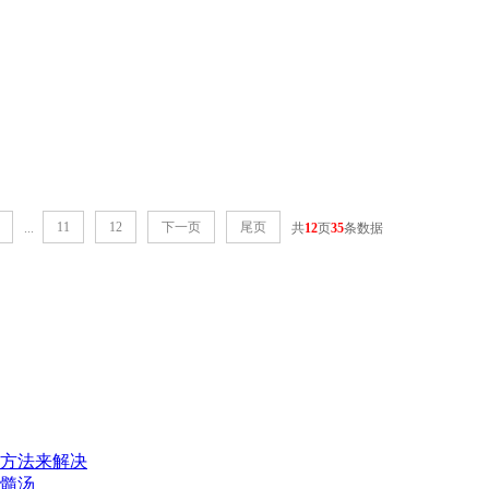
11
12
下一页
尾页
...
共
12
页
35
条数据
方法来解决
髓汤