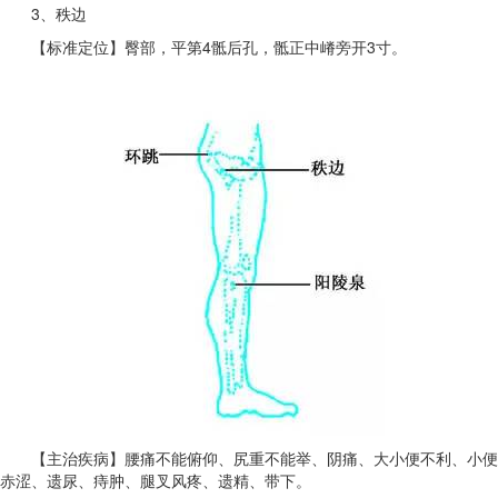
3、秩边
【标准定位】臀部，平第4骶后孔，骶正中嵴旁开3寸。
【主治疾病】腰痛不能俯仰、尻重不能举、阴痛、大小便不利、小便
赤涩、遗尿、痔肿、腿叉风疼、遗精、带下。