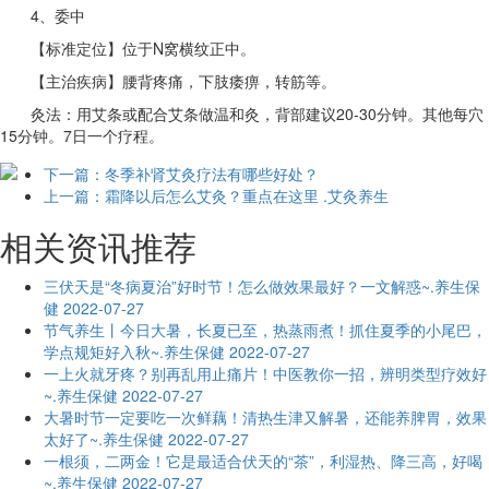
4、委中
【标准定位】位于N窝横纹正中。
【主治疾病】腰背疼痛，下肢痿痹，转筋等。
灸法：用艾条或配合艾条做温和灸，背部建议20-30分钟。其他每穴
15分钟。7日一个疗程。
下一篇：冬季补肾艾灸疗法有哪些好处？
上一篇：霜降以后怎么艾灸？重点在这里 .艾灸养生
相关资讯推荐
三伏天是“冬病夏治”好时节！怎么做效果最好？一文解惑~.养生保
健
2022-07-27
节气养生丨今日大暑，长夏已至，热蒸雨煮！抓住夏季的小尾巴，
学点规矩好入秋~.养生保健
2022-07-27
一上火就牙疼？别再乱用止痛片！中医教你一招，辨明类型疗效好
~.养生保健
2022-07-27
大暑时节一定要吃一次鲜藕！清热生津又解暑，还能养脾胃，效果
太好了~.养生保健
2022-07-27
一根须，二两金！它是最适合伏天的“茶”，利湿热、降三高，好喝
~.养生保健
2022-07-27