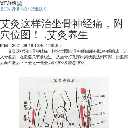
资讯详情
首页
>
资讯中心
>
行业技术
艾灸这样治坐骨神经痛，附
穴位图！ .艾灸养生
时间：
2021-06-16 10:40:17
来源：
艾灸这样治坐骨神经痛，附穴位图!坐骨神经由腰4-骶3神经组成，进
入骨盆后，在骶骼关节前经过，从坐骨打孔穿出梨状肌达到臀部，沿股部
后面至股后下三分之一处分为胫神经及腓总神经。