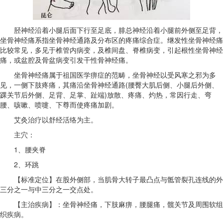
胫神经沿着小腿后面下行至足底，腓总神经沿着小腿前外侧至足背，
坐骨神经痛系指坐骨神经通路及分布区的疼痛综合症。继发性坐骨神经痛
比较常见，多见于椎管内病变，及椎间盘、脊椎病变，引起根性坐骨神经
痛，或盆腔及骨盆病变引发干性骨神经痛。
坐骨神经痛属于祖国医学痹症的范畴，坐骨神经以受风寒之邪为多
见，一侧下肢疼痛，其痛沿坐骨神经通路(腰臀大肌后侧、小腿后外侧、
踝关节后外侧、足背、足掌、趾端)放散、疼痛、灼热，常因行走、弯
腰、咳嗽、喷嚏、下尊而使疼痛加剧。
艾灸治疗以舒经活络为主。
主穴：
1、腰夹脊
2、环跳
【标准定位】在股外侧部，当肌骨大转子最凸点与骶管裂孔连线的外
三分之一与中三分之一交点处。
【主治疾病】：坐骨神经痛，下肢麻痹，腰腿痛，髋关节及周围软组
织疾病。