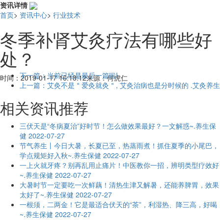
资讯详情
首页
>
资讯中心
>
行业技术
冬季补肾艾灸疗法有哪些好
处？
下一篇：当前已经是最后一篇啦!
时间：
2019-01-17 16:18:12
来源：
何虎仁
上一篇：艾灸不是＂爱灸就灸＂, 艾灸治病也是分时候的 .艾灸养生
相关资讯推荐
三伏天是“冬病夏治”好时节！怎么做效果最好？一文解惑~.养生保
健
2022-07-27
节气养生丨今日大暑，长夏已至，热蒸雨煮！抓住夏季的小尾巴，
学点规矩好入秋~.养生保健
2022-07-27
一上火就牙疼？别再乱用止痛片！中医教你一招，辨明类型疗效好
~.养生保健
2022-07-27
大暑时节一定要吃一次鲜藕！清热生津又解暑，还能养脾胃，效果
太好了~.养生保健
2022-07-27
一根须，二两金！它是最适合伏天的“茶”，利湿热、降三高，好喝
~.养生保健
2022-07-27