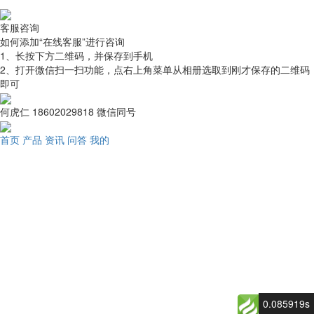
客服咨询
如何添加“在线客服”进行咨询
1、长按下方二维码，并
保存到手机
2、打开微信
扫一扫
功能，点右上角菜单从相册选取到刚才保存的二维码
即可
何虎仁 18602029818 微信同号
首页
产品
资讯
问答
我的
0.085919s