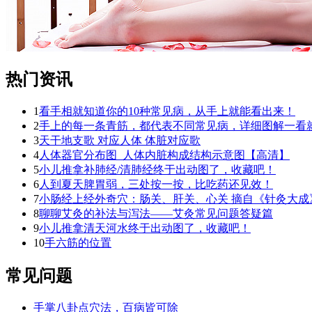
热门资讯
1
看手相就知道你的10种常见病，从手上就能看出来！
2
手上的每一条青筋，都代表不同常见病，详细图解一看
3
天干地支歌 对应人体 体脏对应歌
4
人体器官分布图_人体内脏构成结构示意图【高清】
5
小儿推拿补肺经/清肺经终于出动图了，收藏吧！
6
人到夏天脾胃弱，三处按一按，比吃药还见效！
7
小肠经上经外奇穴：肠关、肝关、心关 摘自《针灸大成
8
聊聊艾灸的补法与泻法——艾灸常见问题答疑篇
9
小儿推拿清天河水终于出动图了，收藏吧！
10
手六筋的位置
常见问题
手掌八卦点穴法，百病皆可除