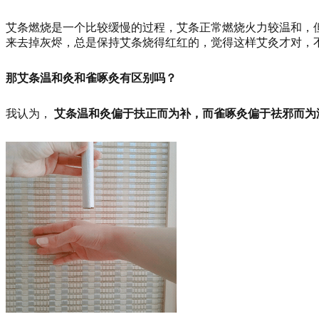
艾条燃烧是一个比较缓慢的过程，艾条正常燃烧火力较温和，
来去掉灰烬，总是保持艾条烧得红红的，觉得这样艾灸才对，
那艾条温和灸和雀啄灸有区别吗？
我认为，
艾条温和灸偏于扶正而为补，而雀啄灸偏于祛邪而为