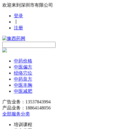
欢迎来到深圳市有限公司
登录
丨
注册
中药价格
中医偏方
经络穴位
中药良方
中医丰胸
中医减肥
广告业务：13537843994
产品业务：18864148056
全部服务分类
培训课程