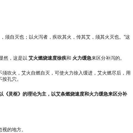
火，须自灭也；以火泻者，疾吹其火，传其艾，须其火灭也。”
这
显然，这是以
艾火燃烧速度徐疾
和
火力缓急
来区分补泻的。
不须吹火，艾火自燃自灭，可使火力徐入缓进，艾火燃尽后，用
不按孔穴。
以《灵枢》的理论为主，以艾条燃烧速度和火力缓急来区分补
忽视的地方。