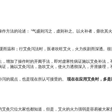
操作方法的论述：
“气盛则泻之，虚则补之。以火补者，毋吹其
缓而温和；行艾灸泻法时，医者吹旺艾火，火力疾剧而深透。
很
上，增加了操作时的开阖手法，即对虚寒性病证施以艾灸补法，
病证，施以艾灸泻法，急吹艾火，使火力透彻深入，开泄腠理，
补泻的观点，也是现在所认可接受的。
现在在应用艾灸时，多是
的艾灸穴位大家也都知道，但是，艾火的火力强弱是容易被大家