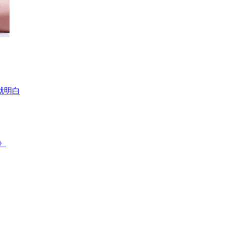
就明白
》