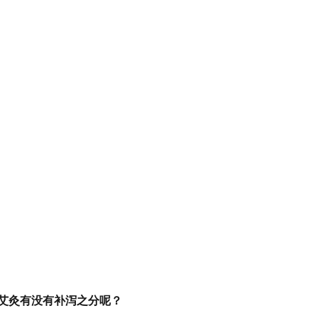
艾灸有没有补泻之分呢？