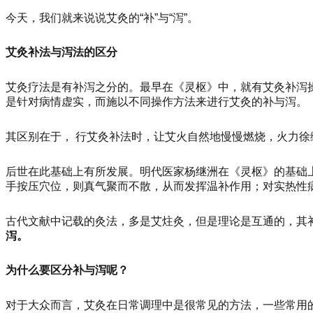
今天，我们就来说说艾灸的“补”与“泻”。
艾灸补法与泻法的区分
艾灸疗法是有补泻之分的。最早在《灵枢》中，就有艾灸补泻
是针对病情虚实，而施以不同操作方法来进行艾灸的补与泻。
其区别在于，
行艾灸补法时，让艾火自然地慢慢燃烧，火力徐
后世在此基础上有所发展。明代医家杨继洲在《灵枢》的基础
手按压穴位，则真气聚而不散，从而发挥温补作用；对实热性
古代文献中记载的灸法，多是艾炷灸，但是理论是互通的，其
泻。
为什么要区分补与泻呢？
对于大众而言，艾灸在日常调理中是很常见的方法，一些常用