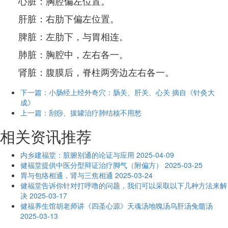
心脏：胸腔偏左位置。
肝脏
：右肋下偏左位置。
脾脏：左肋下，与胃相连。
肺脏：胸腔中，左右各一。
肾脏：腹膜后，脊柱两旁边左右各一。
下一篇：小肠经上经外奇穴：肠关、肝关、心关 摘自《针灸大
成》
上一篇：刮痧、拔罐治疗肺结核不用愁
相关资讯推荐
内乡建福堂：脏腑别通的论证与应用
2025-04-09
健福堂提供中医分型辩证治疗脚气（附偏方）
2025-03-25
胃与包络相通，肾与三焦相通
2025-03-24
健福堂告诉你针对打呼噜的问题，我们可以采取以下几种方法来解
决
2025-03-17
健福养生馆胡老师讲《四圣心源》天魂汤地魄汤乌肝汤兔髓汤
2025-03-13